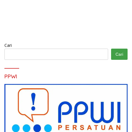
Cari
Cari
PPWI