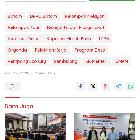
Batam
DPRD Batam
Kelompok Nelayan
Kelompok Tani
Kesejahteraan Masyarakat
Koperasi Desa
Koperasi Merah Putih
LPPN
Organda
Pelatihan Kerja
Program Desa
Rempang Eco City
Sembulang
SK Menteri
UMKM
Penulis: CH86
Editor: Red
Baca Juga