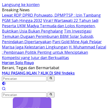
Langsung ke konten
Breaking News
Lewat RDP DPRD Pohuwato, DPMPTSP : Izin Tambang
PGM Sah Hingga 2032
Viral ! Wartawati 22 Tahun Jadi
Peserta UKW Madya Termuda dan Lolos Kompeten,
Buktikan Usia Bukan Penghalang
Tim Investigasi
Temukan Dugaan Penimbunan BBM Solar Subsidi,
Penindakan Dipertanyakan
Pani Gold Mine Ajak Pelajar
Marisa Jaga Kelestarian Lingkungan
H. Muhammad Faizal
: Pembinaan Politik Penting untuk Menciptakan
Kompetisi yang Jujur dan Berkualitas
Harian Solo Raya
Berani, Tegas dan Bermartabat
MAU PASANG IKLAN ? KLIK DI SINI !
Indeks