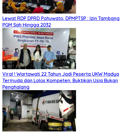
Lewat RDP DPRD Pohuwato, DPMPTSP : Izin Tambang
PGM Sah Hingga 2032
Viral ! Wartawati 22 Tahun Jadi Peserta UKW Madya
Termuda dan Lolos Kompeten, Buktikan Usia Bukan
Penghalang