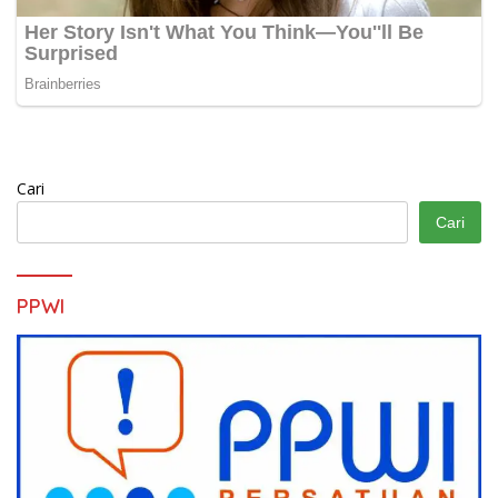
Cari
Cari
PPWI