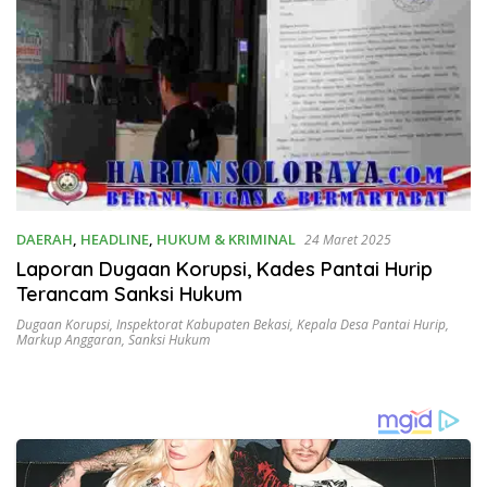
DAERAH
,
HEADLINE
,
HUKUM & KRIMINAL
24 Maret 2025
Laporan Dugaan Korupsi, Kades Pantai Hurip
Terancam Sanksi Hukum
Dugaan Korupsi
,
Inspektorat Kabupaten Bekasi
,
Kepala Desa Pantai Hurip
,
Markup Anggaran
,
Sanksi Hukum