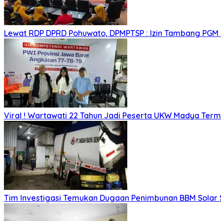
Lewat RDP DPRD Pohuwato, DPMPTSP : Izin Tambang PGM
Viral ! Wartawati 22 Tahun Jadi Peserta UKW Madya Ter
Tim Investigasi Temukan Dugaan Penimbunan BBM Solar 