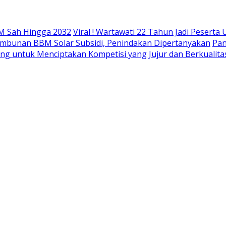
M Sah Hingga 2032
Viral ! Wartawati 22 Tahun Jadi Peser
mbunan BBM Solar Subsidi, Penindakan Dipertanyakan
Pan
ing untuk Menciptakan Kompetisi yang Jujur dan Berkualita