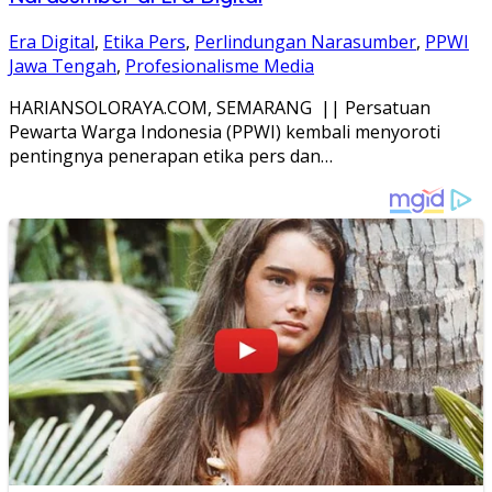
Era Digital
,
Etika Pers
,
Perlindungan Narasumber
,
PPWI
Jawa Tengah
,
Profesionalisme Media
HARIANSOLORAYA.COM, SEMARANG || Persatuan
Pewarta Warga Indonesia (PPWI) kembali menyoroti
pentingnya penerapan etika pers dan…