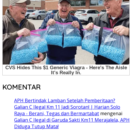
KOMENTAR
APH Bertindak Lamban Setelah Pemberitaan?
Galian C Ilegal Km 11 Jadi Sorotan! | Harian Solo
Raya - Berani, Tegas dan Bermartabat
mengenai
Galian C Ilegal di Garuda Sakti Km11 Merajalela, APH
Diduga Tutup Mata!