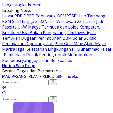
Langsung ke konten
Breaking News
Lewat RDP DPRD Pohuwato, DPMPTSP : Izin Tambang
PGM Sah Hingga 2032
Viral ! Wartawati 22 Tahun Jadi
Peserta UKW Madya Termuda dan Lolos Kompeten,
Buktikan Usia Bukan Penghalang
Tim Investigasi
Temukan Dugaan Penimbunan BBM Solar Subsidi,
Penindakan Dipertanyakan
Pani Gold Mine Ajak Pelajar
Marisa Jaga Kelestarian Lingkungan
H. Muhammad Faizal
: Pembinaan Politik Penting untuk Menciptakan
Kompetisi yang Jujur dan Berkualitas
Harian Solo Raya
Berani, Tegas dan Bermartabat
MAU PASANG IKLAN ? KLIK DI SINI !
Indeks