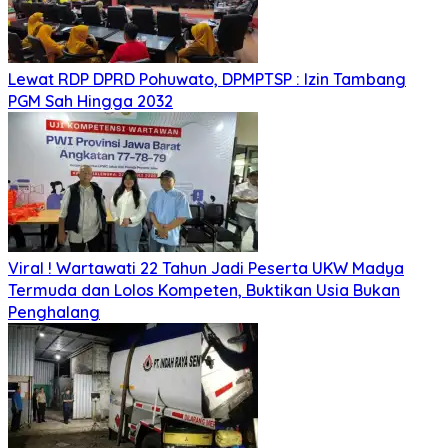
Lewat RDP DPRD Pohuwato, DPMPTSP : Izin Tambang
PGM Sah Hingga 2032
Viral ! Wartawati 22 Tahun Jadi Peserta UKW Madya
Termuda dan Lolos Kompeten, Buktikan Usia Bukan
Penghalang