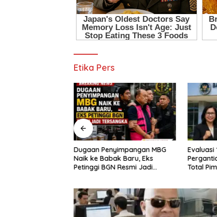
Etika Pers
yimpangan MBG
Evaluasi 1,5 Tahun Berujung
Lewat R
ak Baru, Eks
Pergantian, Prabowo Ganti
DPMPTSP 
N Resmi Jadi
Total Pimpinan BGN
Sah Hing