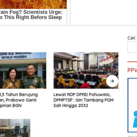
Cari
PP
DP DPRD Pohuwato,
Viral ! Wartawati 22 Tahun Jadi
Tim I
: Izin Tambang PGM
Peserta UKW Madya Termuda
Duga
ga 2032
dan Lolos Kompeten, Buktikan
Subsi
Usia Bukan Penghalang
Dipe