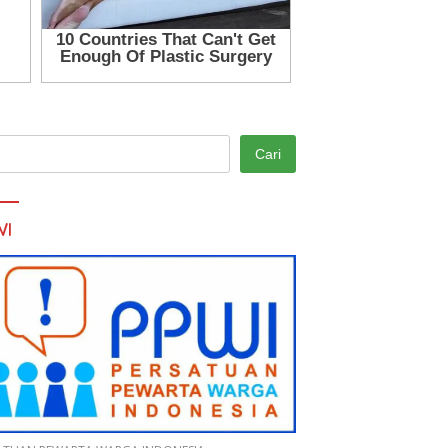
Cari
WI
nvestigasi Temukan
Pani Gold Mine Ajak Pelajar
an Penimbunan BBM Solar
Marisa Jaga Kelestarian
di, Penindakan
Lingkungan
rtanyakan