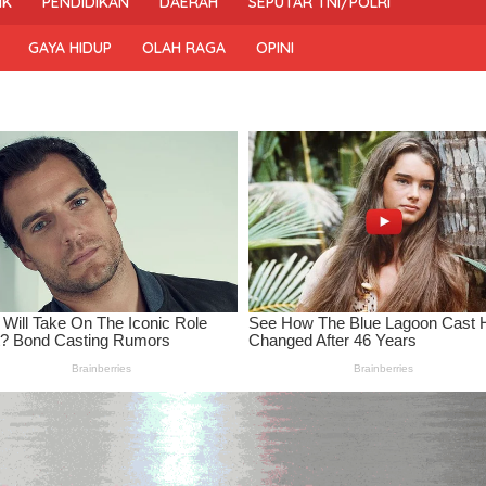
IK
PENDIDIKAN
DAERAH
SEPUTAR TNI/POLRI
GAYA HIDUP
OLAH RAGA
OPINI