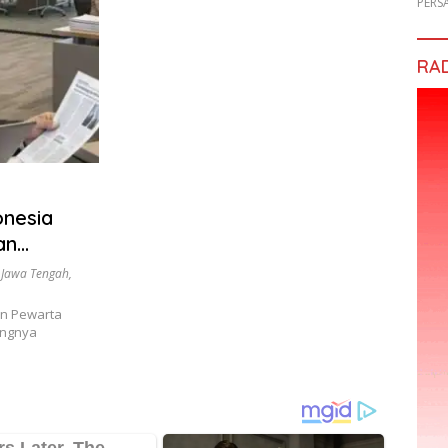
PERS
RA
onesia
an
 Digital
 Jawa Tengah
,
n Pewarta
ingnya