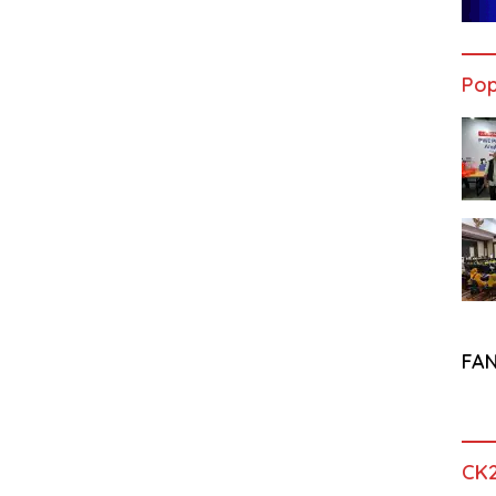
Pop
FA
CK