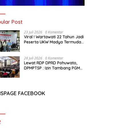
ular Post
23 Juli 2026
0 Komentar
Viral ! Wartawati 22 Tahun Jadi
Peserta UKW Madya Termuda
dan Lolos Kompeten, Buktikan
Usia Bukan Penghalang
28 Juli 2026
0 Komentar
Lewat RDP DPRD Pohuwato,
DPMPTSP : Izin Tambang PGM
Sah Hingga 2032
NSPAGE FACEBOOK
2