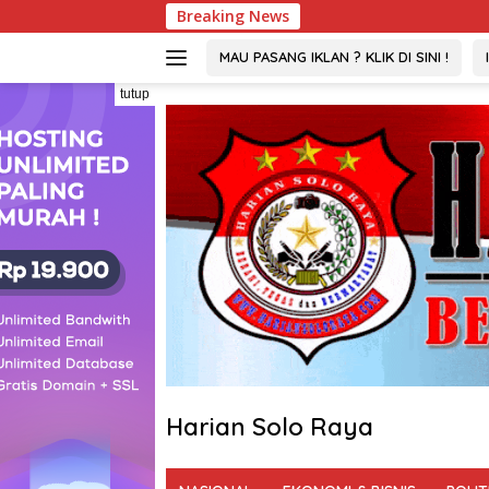
Langsung
Breaking News
ke
konten
MAU PASANG IKLAN ? KLIK DI SINI !
tutup
Harian Solo Raya
Berani,
Tegas