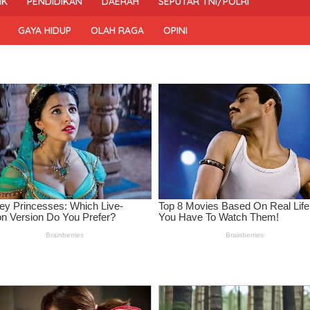
IK
PENDIDIKAN
DAERAH
SEPUTAR TNI/POLRI
GAYA HIDUP
OLAH RAGA
OPINI