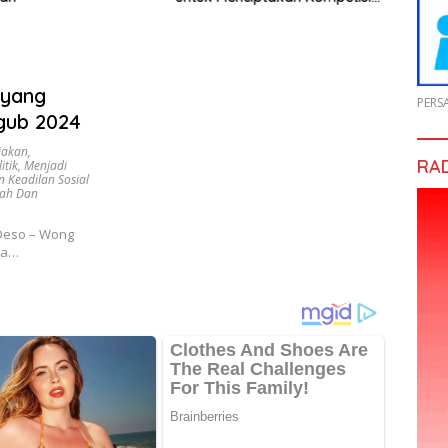
yang Jujur dan Berkualitas
 yang
PERS
gub 2024
jakan
,
RA
itik
,
Menjadi
 Keadilan Sosial
ah Dan
nDeso – Wong
la…