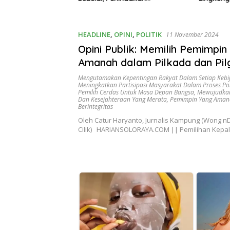
Penghalang
Dipertanyakan
HEADLINE
,
OPINI
,
POLITIK
11 November 2024
Opini Publik: Memilih Pemimpin
Amanah dalam Pilkada dan Pil
Mengutamakan Kepentingan Rakyat Dalam Setiap Kebi
Meningkatkan Partisipasi Masyarakat Dalam Proses Pol
Pemilih Cerdas Untuk Masa Depan Bangsa
,
Mewujudkan
Dan Kesejahteraan Yang Merata
,
Pemimpin Yang Aman
Berintegritas
Oleh Catur Haryanto, Jurnalis Kampung (Wong 
Cilik) HARIANSOLORAYA.COM || Pemilihan Kepa