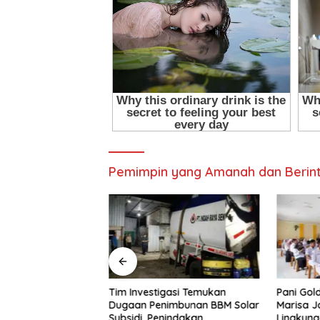
Pemimpin yang Amanah dan Berint
awati 22 Tahun Jadi
Tim Investigasi Temukan
Pani Gol
W Madya Termuda
Dugaan Penimbunan BBM Solar
Marisa J
ompeten, Buktikan
Subsidi, Penindakan
Lingkun