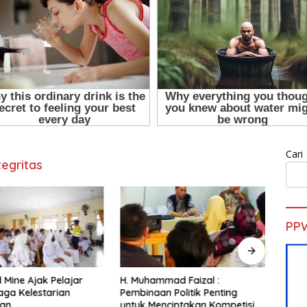
Cari
egritas
PP
d Mine Ajak Pelajar
H. Muhammad Faizal :
Sekd
aga Kelestarian
Pembinaan Politik Penting
Pelat
gan
untuk Menciptakan Kompetisi
Gold 