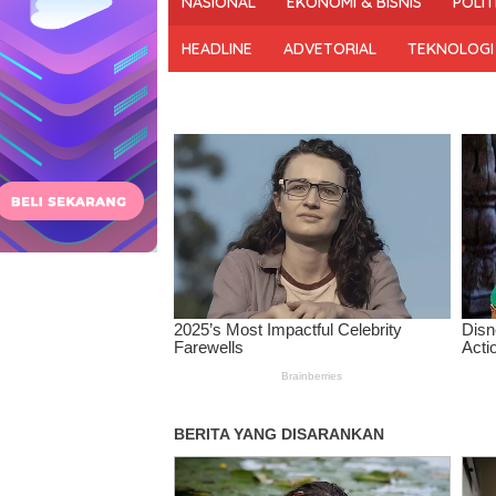
NASIONAL
EKONOMI & BISNIS
POLIT
dan
Bermartabat
HEADLINE
ADVETORIAL
TEKNOLOGI