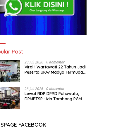
ular Post
23 Juli 2026
0 Komentar
Viral ! Wartawati 22 Tahun Jadi
Peserta UKW Madya Termuda
dan Lolos Kompeten, Buktikan
Usia Bukan Penghalang
28 Juli 2026
0 Komentar
Lewat RDP DPRD Pohuwato,
DPMPTSP : Izin Tambang PGM
Sah Hingga 2032
NSPAGE FACEBOOK