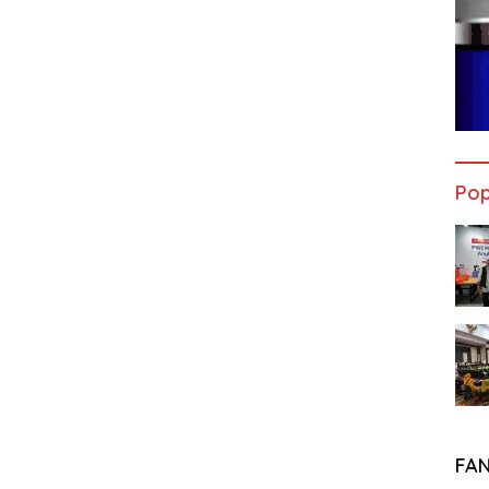
Pop
FA