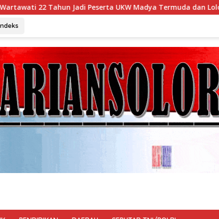
 Peserta UKW Madya Termuda dan Lolos Kompeten, Buktikan Usi
Indeks