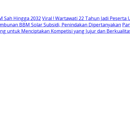
M Sah Hingga 2032
Viral ! Wartawati 22 Tahun Jadi Peser
mbunan BBM Solar Subsidi, Penindakan Dipertanyakan
Pan
ing untuk Menciptakan Kompetisi yang Jujur dan Berkualita