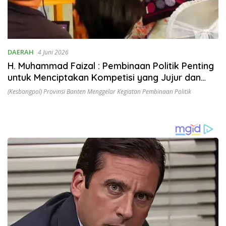
DAERAH
4 Juni 2026
H. Muhammad Faizal : Pembinaan Politik Penting
untuk Menciptakan Kompetisi yang Jujur dan
Berkualitas
(Kesbangpol) Provinsi Banten Menggelar Kegiatan Pembinaan Politik