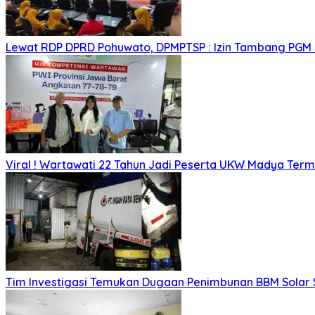
Lewat RDP DPRD Pohuwato, DPMPTSP : Izin Tambang PGM
Viral ! Wartawati 22 Tahun Jadi Peserta UKW Madya Ter
Tim Investigasi Temukan Dugaan Penimbunan BBM Solar 