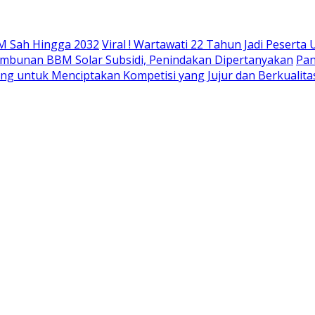
M Sah Hingga 2032
Viral ! Wartawati 22 Tahun Jadi Peser
mbunan BBM Solar Subsidi, Penindakan Dipertanyakan
Pan
ing untuk Menciptakan Kompetisi yang Jujur dan Berkualita