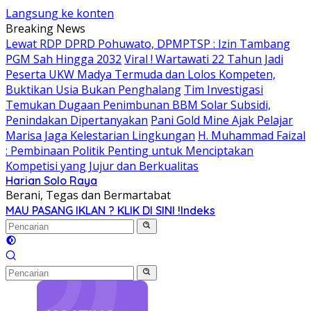
Langsung ke konten
Breaking News
Lewat RDP DPRD Pohuwato, DPMPTSP : Izin Tambang
PGM Sah Hingga 2032
Viral ! Wartawati 22 Tahun Jadi
Peserta UKW Madya Termuda dan Lolos Kompeten,
Buktikan Usia Bukan Penghalang
Tim Investigasi
Temukan Dugaan Penimbunan BBM Solar Subsidi,
Penindakan Dipertanyakan
Pani Gold Mine Ajak Pelajar
Marisa Jaga Kelestarian Lingkungan
H. Muhammad Faizal
: Pembinaan Politik Penting untuk Menciptakan
Kompetisi yang Jujur dan Berkualitas
Harian Solo Raya
Berani, Tegas dan Bermartabat
MAU PASANG IKLAN ? KLIK DI SINI !
Indeks