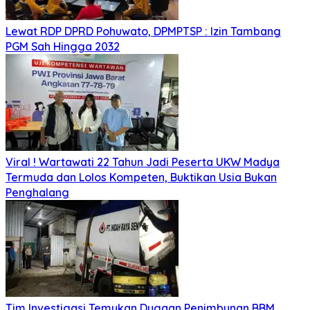
Lewat RDP DPRD Pohuwato, DPMPTSP : Izin Tambang
PGM Sah Hingga 2032
Viral ! Wartawati 22 Tahun Jadi Peserta UKW Madya
Termuda dan Lolos Kompeten, Buktikan Usia Bukan
Penghalang
Tim Investigasi Temukan Dugaan Penimbunan BBM