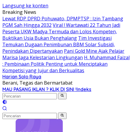
Langsung ke konten
Breaking News
Lewat RDP DPRD Pohuwato, DPMPTSP : Izin Tambang
PGM Sah Hingga 2032
Viral ! Wartawati 22 Tahun Jadi
Peserta UKW Madya Termuda dan Lolos Kompeten,
Buktikan Usia Bukan Penghalang
Tim Investigasi
Temukan Dugaan Penimbunan BBM Solar Subsidi,
Penindakan Dipertanyakan
Pani Gold Mine Ajak Pelajar
Marisa Jaga Kelestarian Lingkungan
H. Muhammad Faizal
: Pembinaan Politik Penting untuk Menciptakan
Kompetisi yang Jujur dan Berkualitas
Harian Solo Raya
Berani, Tegas dan Bermartabat
MAU PASANG IKLAN ? KLIK DI SINI !
Indeks