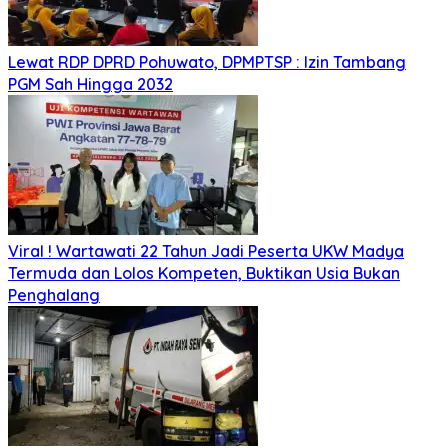
Lewat RDP DPRD Pohuwato, DPMPTSP : Izin Tambang
PGM Sah Hingga 2032
Viral ! Wartawati 22 Tahun Jadi Peserta UKW Madya
Termuda dan Lolos Kompeten, Buktikan Usia Bukan
Penghalang