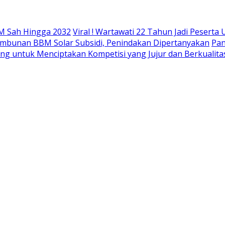
M Sah Hingga 2032
Viral ! Wartawati 22 Tahun Jadi Peser
mbunan BBM Solar Subsidi, Penindakan Dipertanyakan
Pan
ing untuk Menciptakan Kompetisi yang Jujur dan Berkualita