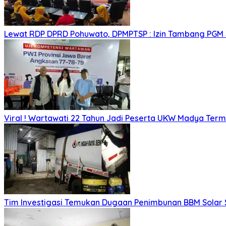
Lewat RDP DPRD Pohuwato, DPMPTSP : Izin Tambang PGM
Viral ! Wartawati 22 Tahun Jadi Peserta UKW Madya Ter
Tim Investigasi Temukan Dugaan Penimbunan BBM Solar 