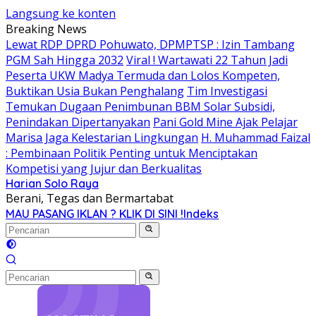
Langsung ke konten
Breaking News
Lewat RDP DPRD Pohuwato, DPMPTSP : Izin Tambang
PGM Sah Hingga 2032
Viral ! Wartawati 22 Tahun Jadi
Peserta UKW Madya Termuda dan Lolos Kompeten,
Buktikan Usia Bukan Penghalang
Tim Investigasi
Temukan Dugaan Penimbunan BBM Solar Subsidi,
Penindakan Dipertanyakan
Pani Gold Mine Ajak Pelajar
Marisa Jaga Kelestarian Lingkungan
H. Muhammad Faizal
: Pembinaan Politik Penting untuk Menciptakan
Kompetisi yang Jujur dan Berkualitas
Harian Solo Raya
Berani, Tegas dan Bermartabat
MAU PASANG IKLAN ? KLIK DI SINI !
Indeks