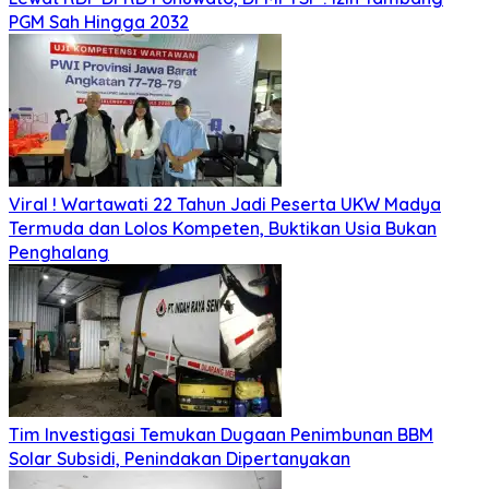
PGM Sah Hingga 2032
Viral ! Wartawati 22 Tahun Jadi Peserta UKW Madya
Termuda dan Lolos Kompeten, Buktikan Usia Bukan
Penghalang
Tim Investigasi Temukan Dugaan Penimbunan BBM
Solar Subsidi, Penindakan Dipertanyakan