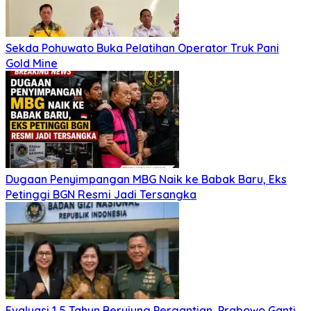
Sekda Pohuwato Buka Pelatihan Operator Truk Pani
Gold Mine
Dugaan Penyimpangan MBG Naik ke Babak Baru, Eks
Petinggi BGN Resmi Jadi Tersangka
Evaluasi 1,5 Tahun Berujung Pergantian, Prabowo Ganti