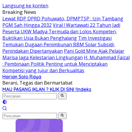
Langsung ke konten
Breaking News
Lewat RDP DPRD Pohuwato, DPMPTSP : Izin Tambang
PGM Sah Hingga 2032
Viral ! Wartawati 22 Tahun Jadi
Peserta UKW Madya Termuda dan Lolos Kompeten,
Buktikan Usia Bukan Penghalang
Tim Investigasi
Temukan Dugaan Penimbunan BBM Solar Subsidi,
Penindakan Dipertanyakan
Pani Gold Mine Ajak Pelajar
Marisa Jaga Kelestarian Lingkungan
H. Muhammad Faizal
: Pembinaan Politik Penting untuk Menciptakan
Kompetisi yang Jujur dan Berkualitas
Harian Solo Raya
Berani, Tegas dan Bermartabat
MAU PASANG IKLAN ? KLIK DI SINI !
Indeks