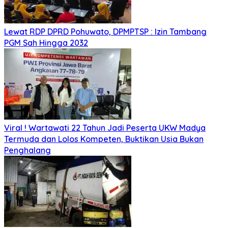
Lewat RDP DPRD Pohuwato, DPMPTSP : Izin Tambang
PGM Sah Hingga 2032
Viral ! Wartawati 22 Tahun Jadi Peserta UKW Madya
Termuda dan Lolos Kompeten, Buktikan Usia Bukan
Penghalang