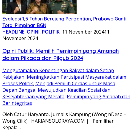
Evaluasi 1,5 Tahun Berujung Pergantian, Prabowo Ganti
Total Pimpinan BGN
HEADLINE
,
OPINI
,
POLITIK
11 November 2024
11
November 2024
Opini Publik: Memilih Pemimpin yang Amanah
dalam Pilkada dan Pilgub 2024
Mengutamakan Kepentingan Rakyat dalam Setiap
Kebijakan
,
Meningkatkan Partisipasi Masyarakat dalam
Proses Politik
,
Menjadi Pemilih Cerdas untuk Masa
Depan Bangsa
,
Mewujudkan Keadilan Sosial dan
Kesejahteraan yang Merata
,
Pemimpin yang Amanah dan
Berintegritas
Oleh Catur Haryanto, Jurnalis Kampung (Wong nDeso –
Wong Cilik) HARIANSOLORAYA.COM || Pemilihan
Kepala…