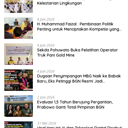
Kelestarian Lingkungan
4 Juni 2026
H. Muhammad Faizal : Pembinaan Politik
Penting untuk Menciptakan Kompetisi yang
Jujur dan Berkualitas
4 Juni 2026
Sekda Pohuwato Buka Pelatihan Operator
Truk Pani Gold Mine
4 Juni 2026
Dugaan Penyimpangan MBG Naik ke Babak
Baru, Eks Petinggi BGN Resmi Jadi
Tersangka
2 Juni 2026
Evaluasi 1,5 Tahun Berujung Pergantian,
Prabowo Ganti Total Pimpinan BGN
31 Mei 2026
Viral Hari Ini! AI dan Teknologi Digital Disebut