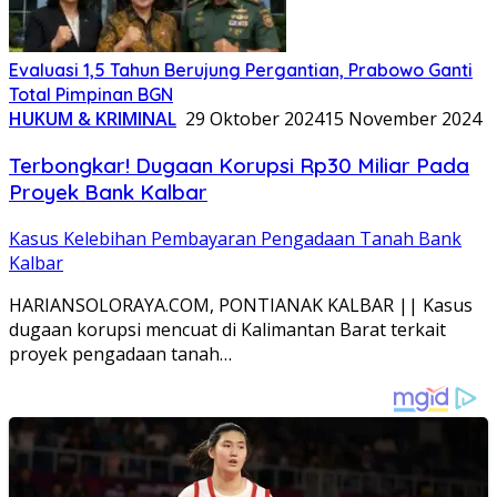
Evaluasi 1,5 Tahun Berujung Pergantian, Prabowo Ganti
Total Pimpinan BGN
HUKUM & KRIMINAL
29 Oktober 2024
15 November 2024
Terbongkar! Dugaan Korupsi Rp30 Miliar Pada
Proyek Bank Kalbar
Kasus Kelebihan Pembayaran Pengadaan Tanah Bank
Kalbar
HARIANSOLORAYA.COM, PONTIANAK KALBAR || Kasus
dugaan korupsi mencuat di Kalimantan Barat terkait
proyek pengadaan tanah…