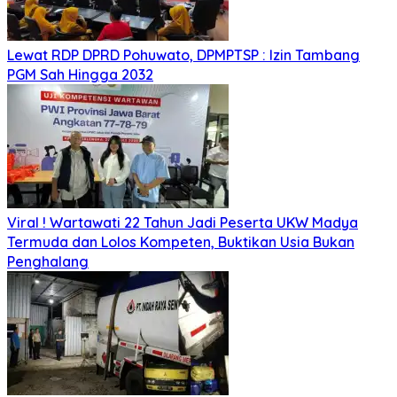
Lewat RDP DPRD Pohuwato, DPMPTSP : Izin Tambang
PGM Sah Hingga 2032
Viral ! Wartawati 22 Tahun Jadi Peserta UKW Madya
Termuda dan Lolos Kompeten, Buktikan Usia Bukan
Penghalang