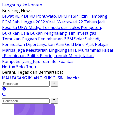
Langsung ke konten
Breaking News
Lewat RDP DPRD Pohuwato, DPMPTSP : Izin Tambang
PGM Sah Hingga 2032
Viral ! Wartawati 22 Tahun Jadi
Peserta UKW Madya Termuda dan Lolos Kompeten,
Buktikan Usia Bukan Penghalang
Tim Investigasi
Temukan Dugaan Penimbunan BBM Solar Subsidi,
Penindakan Dipertanyakan
Pani Gold Mine Ajak Pelajar
Marisa Jaga Kelestarian Lingkungan
H. Muhammad Faizal
: Pembinaan Politik Penting untuk Menciptakan
Kompetisi yang Jujur dan Berkualitas
Harian Solo Raya
Berani, Tegas dan Bermartabat
MAU PASANG IKLAN ? KLIK DI SINI !
Indeks