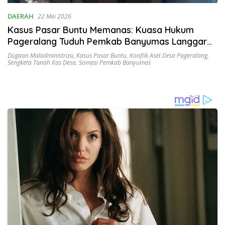
DAERAH
22 Mei 2026
Kasus Pasar Buntu Memanas: Kuasa Hukum
Pageralang Tuduh Pemkab Banyumas Langgar
Aturan dan Rugikan Desa
Dugaan Maladministrasi
,
Kasus Pasar Buntu
,
Konflik Aset Desa Pageralang
,
Sengketa Tanah Kas Desa
,
Somasi Pemkab Banyumas