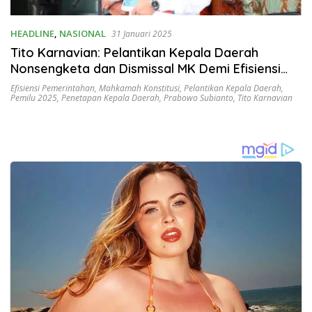
HEADLINE
,
NASIONAL
31 Januari 2025
Tito Karnavian: Pelantikan Kepala Daerah
Nonsengketa dan Dismissal MK Demi Efisiensi
Pemerintahan
Efisiensi Pemerintahan
,
Mahkamah Konstitusi
,
Pelantikan Kepala Daerah
,
Pemilu 2025
,
Penetapan Kepala Daerah
,
Prabowo Subianto
,
Tito Karnavian