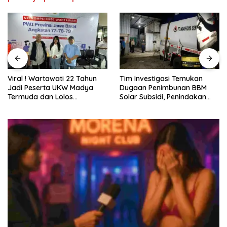
Tim Investigasi Temukan
Pani Gold Mine Ajak Pelajar
Dugaan Penimbunan BBM
Marisa Jaga Kelestarian
Solar Subsidi, Penindakan
Lingkungan
Dipertanyakan