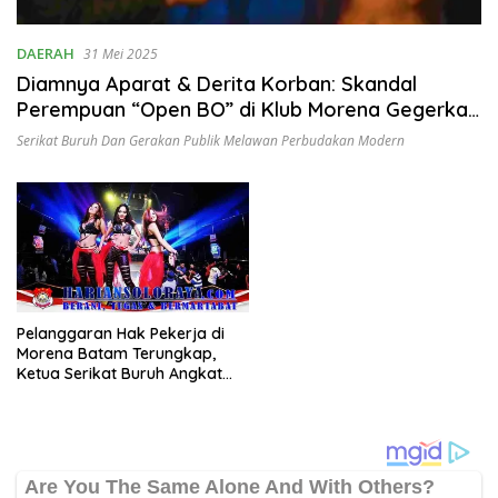
DAERAH
31 Mei 2025
Diamnya Aparat & Derita Korban: Skandal
Perempuan “Open BO” di Klub Morena Gegerkan
Indonesia
Serikat Buruh Dan Gerakan Publik Melawan Perbudakan Modern
Pelanggaran Hak Pekerja di
Morena Batam Terungkap,
Ketua Serikat Buruh Angkat
Bicara