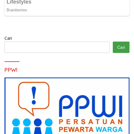
Cari
Cari
PPWI