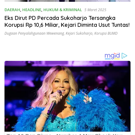
DAERAH
,
HEADLINE
,
HUKUM & KRIMINAL
5 Maret 2025
Eks Dirut PD Percada Sukoharjo Tersangka
Korupsi Rp 10,6 Miliar, Kejari Diminta Usut Tuntas!
Dugaan Penyalahgunaan Wewenang
,
Kejari Sukoharjo
,
Korupsi BUMD