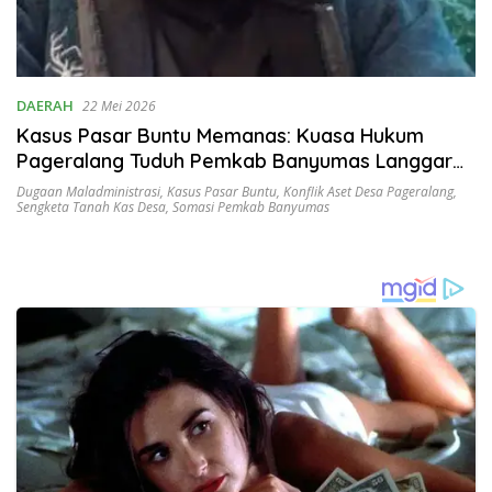
DAERAH
22 Mei 2026
Kasus Pasar Buntu Memanas: Kuasa Hukum
Pageralang Tuduh Pemkab Banyumas Langgar
Aturan dan Rugikan Desa
Dugaan Maladministrasi
,
Kasus Pasar Buntu
,
Konflik Aset Desa Pageralang
,
Sengketa Tanah Kas Desa
,
Somasi Pemkab Banyumas