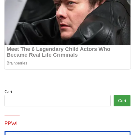
Cari
Cari
PPWI