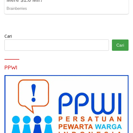
Cari
Cari
PPWI