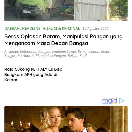
DAERAH
,
HEADLINE
,
HUKUM & KRIMINAL
12 Agustus 2025
Beras Oplosan Batam, Manipulasi Pangan yang
Mengancam Masa Depan Bangsa
Ancaman Ketahanan Pangan
,
Keadilan Sosial
,
Kemanusiaan
,
Kolusi
Pengusaha-Aparat
,
Manipulasi Pangan
,
Rakyat Kecil
Raja Cukong PETI ALY Cs Bisa
Bungkam APH yang Ada di
Kalbar