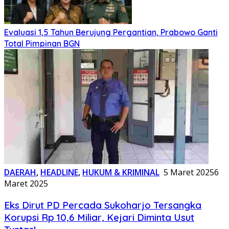
Evaluasi 1,5 Tahun Berujung Pergantian, Prabowo Ganti
Total Pimpinan BGN
DAERAH
,
HEADLINE
,
HUKUM & KRIMINAL
5 Maret 2025
6
Maret 2025
Eks Dirut PD Percada Sukoharjo Tersangka
Korupsi Rp 10,6 Miliar, Kejari Diminta Usut