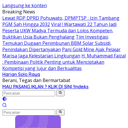
Langsung ke konten
Breaking News
Lewat RDP DPRD Pohuwato, DPMPTSP : Izin Tambang
PGM Sah Hingga 2032
Viral ! Wartawati 22 Tahun Jadi
Peserta UKW Madya Termuda dan Lolos Kompeten,
Buktikan Usia Bukan Penghalang
Tim Investigasi
Temukan Dugaan Penimbunan BBM Solar Subsidi,
Penindakan Dipertanyakan
Pani Gold Mine Ajak Pelajar
Marisa Jaga Kelestarian Lingkungan
H. Muhammad Faizal
: Pembinaan Politik Penting untuk Menciptakan
Kompetisi yang Jujur dan Berkualitas
Harian Solo Raya
Berani, Tegas dan Bermartabat
MAU PASANG IKLAN ? KLIK DI SINI !
Indeks