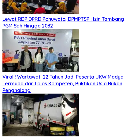
Lewat RDP DPRD Pohuwato, DPMPTSP : Izin Tambang
PGM Sah Hingga 2032
Viral ! Wartawati 22 Tahun Jadi Peserta UKW Madya
Termuda dan Lolos Kompeten, Buktikan Usia Bukan
Penghalang