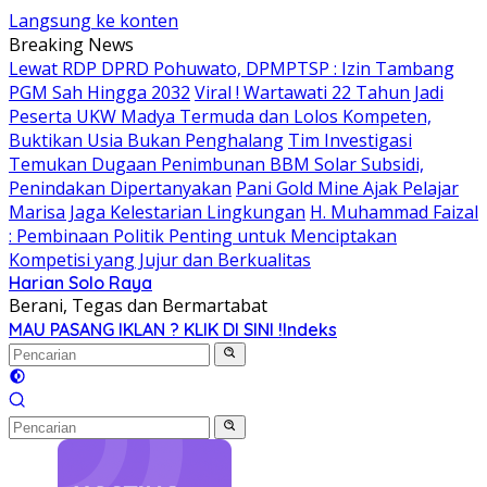
Langsung ke konten
Breaking News
Lewat RDP DPRD Pohuwato, DPMPTSP : Izin Tambang
PGM Sah Hingga 2032
Viral ! Wartawati 22 Tahun Jadi
Peserta UKW Madya Termuda dan Lolos Kompeten,
Buktikan Usia Bukan Penghalang
Tim Investigasi
Temukan Dugaan Penimbunan BBM Solar Subsidi,
Penindakan Dipertanyakan
Pani Gold Mine Ajak Pelajar
Marisa Jaga Kelestarian Lingkungan
H. Muhammad Faizal
: Pembinaan Politik Penting untuk Menciptakan
Kompetisi yang Jujur dan Berkualitas
Harian Solo Raya
Berani, Tegas dan Bermartabat
MAU PASANG IKLAN ? KLIK DI SINI !
Indeks