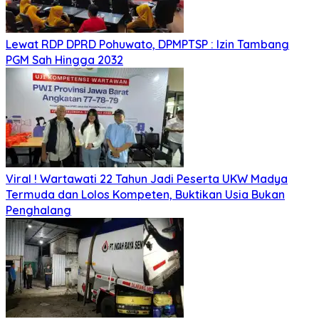
Lewat RDP DPRD Pohuwato, DPMPTSP : Izin Tambang
PGM Sah Hingga 2032
Viral ! Wartawati 22 Tahun Jadi Peserta UKW Madya
Termuda dan Lolos Kompeten, Buktikan Usia Bukan
Penghalang