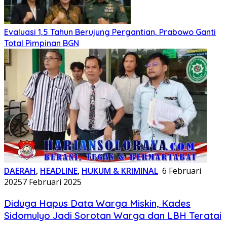
Evaluasi 1,5 Tahun Berujung Pergantian, Prabowo Ganti
Total Pimpinan BGN
DAERAH
,
HEADLINE
,
HUKUM & KRIMINAL
6 Februari
2025
7 Februari 2025
Diduga Hapus Data Warga Miskin, Kades
Sidomulyo Jadi Sorotan Warga dan LBH Teratai