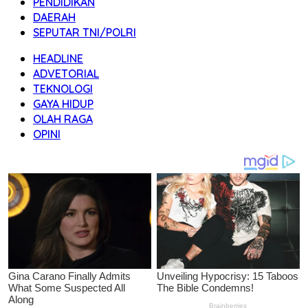
PENDIDIKAN
DAERAH
SEPUTAR TNI/POLRI
HEADLINE
ADVETORIAL
TEKNOLOGI
GAYA HIDUP
OLAH RAGA
OPINI