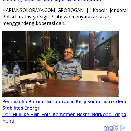
HARIANSOLORAYA.COM, GROBOGAN || Kapolri Jenderal
Polisi Drs. Listyo Sigit Prabowo menyatakan akan
menggandeng koperasi dan…
Pengusaha Batam Diimbau Jalin Kerjasama Listrik demi
Stabilitas Energi
Dari Hulu ke Hilir, Polri Komitmen Basmi Narkoba Tanpa
Henti