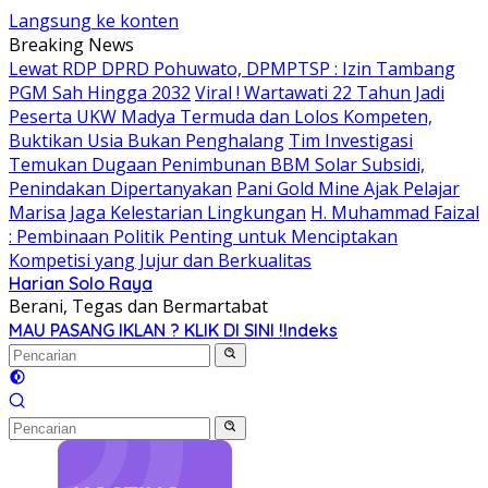
Langsung ke konten
Breaking News
Lewat RDP DPRD Pohuwato, DPMPTSP : Izin Tambang
PGM Sah Hingga 2032
Viral ! Wartawati 22 Tahun Jadi
Peserta UKW Madya Termuda dan Lolos Kompeten,
Buktikan Usia Bukan Penghalang
Tim Investigasi
Temukan Dugaan Penimbunan BBM Solar Subsidi,
Penindakan Dipertanyakan
Pani Gold Mine Ajak Pelajar
Marisa Jaga Kelestarian Lingkungan
H. Muhammad Faizal
: Pembinaan Politik Penting untuk Menciptakan
Kompetisi yang Jujur dan Berkualitas
Harian Solo Raya
Berani, Tegas dan Bermartabat
MAU PASANG IKLAN ? KLIK DI SINI !
Indeks