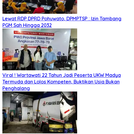
Lewat RDP DPRD Pohuwato, DPMPTSP : Izin Tambang
PGM Sah Hingga 2032
Viral ! Wartawati 22 Tahun Jadi Peserta UKW Madya
Termuda dan Lolos Kompeten, Buktikan Usia Bukan
Penghalang