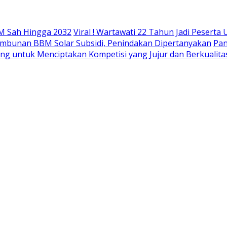
M Sah Hingga 2032
Viral ! Wartawati 22 Tahun Jadi Peser
mbunan BBM Solar Subsidi, Penindakan Dipertanyakan
Pan
ing untuk Menciptakan Kompetisi yang Jujur dan Berkualita