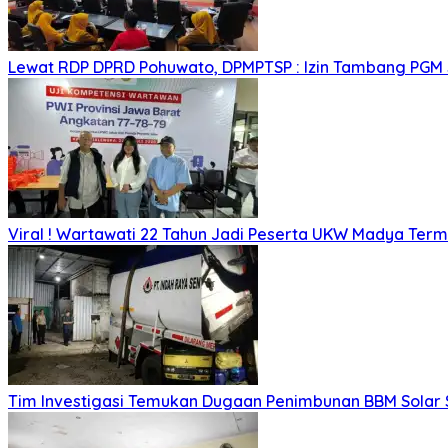
Lewat RDP DPRD Pohuwato, DPMPTSP : Izin Tambang PGM
Viral ! Wartawati 22 Tahun Jadi Peserta UKW Madya Ter
Tim Investigasi Temukan Dugaan Penimbunan BBM Solar 