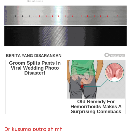
Dr kusumo putro sh mh