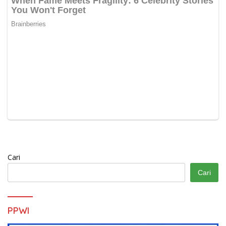
Cari
Cari
PPWI