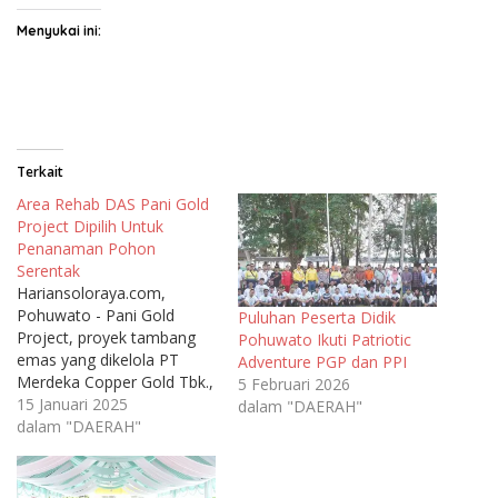
Menyukai ini:
Terkait
Area Rehab DAS Pani Gold
Project Dipilih Untuk
Penanaman Pohon
Serentak
Hariansoloraya.com,
Pohuwato - Pani Gold
Puluhan Peserta Didik
Project, proyek tambang
Pohuwato Ikuti Patriotic
emas yang dikelola PT
Adventure PGP dan PPI
Merdeka Copper Gold Tbk.,
5 Februari 2026
berpartisipasi dalam
15 Januari 2025
dalam "DAERAH"
kegiatan Penanaman
dalam "DAERAH"
Pohon Serentak Seluruh
Indonesia tingkat Provinsi
Gorontalo yang