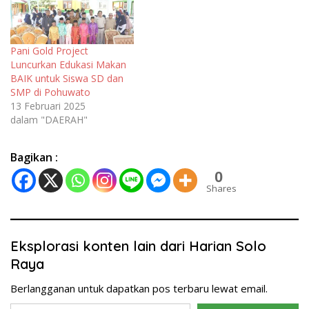
dilaksanakan di Desa
Malango, Kecamatan
Taluditi, Kabupaten
Pani Gold Project
Pohuwato Selasa, 14
Luncurkan Edukasi Makan
Januari 2025. Secara
BAIK untuk Siswa SD dan
nasional, kegiatan
SMP di Pohuwato
penanaman pohon ini
13 Februari 2025
dipusatkan di Kupang,
dalam "DAERAH"
Nusa…
Bagikan :
0
Shares
Eksplorasi konten lain dari Harian Solo
Raya
Berlangganan untuk dapatkan pos terbaru lewat email.
Ketikkan email Anda...