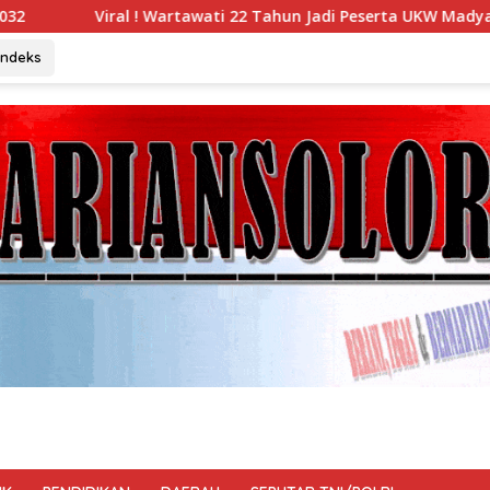
ati 22 Tahun Jadi Peserta UKW Madya Termuda dan Lolos Kompe
Indeks