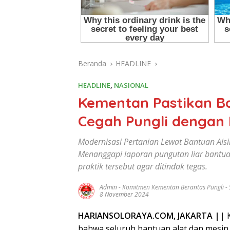
Beranda
HEADLINE
HEADLINE
,
NASIONAL
Kementan Pastikan Ba
Cegah Pungli dengan
Modernisasi Pertanian Lewat Bantuan Als
Menanggapi laporan pungutan liar bantu
praktik tersebut agar ditindak tegas.
Admin
-
Komitmen Kementan Berantas Pungli -
8 November 2024
HARIANSOLORAYA.COM
,
JAKARTA ||
K
bahwa seluruh bantuan alat dan mesin 