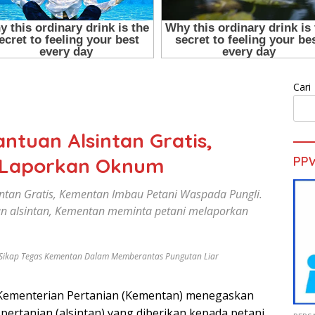
Cari
ntuan Alsintan Gratis,
 Laporkan Oknum
PP
intan Gratis, Kementan Imbau Petani Waspada Pungli.
an alsintan, Kementan meminta petani melaporkan
 Sikap Tegas Kementan Dalam Memberantas Pungutan Liar
ementerian Pertanian (Kementan) menegaskan
pertanian (alsintan) yang diberikan kepada petani