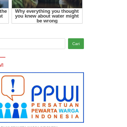
Cari
WI