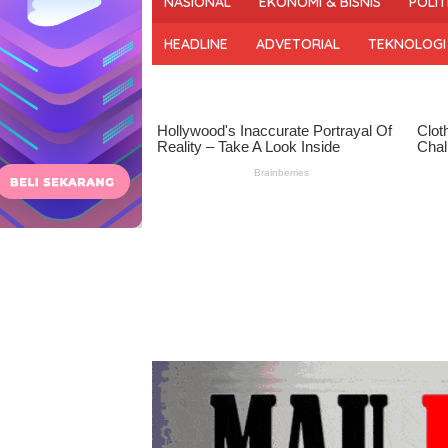
NASIONAL
EKONOMI & BISNIS
POLIT
dan
Bermartabat
HEADLINE
ADVETORIAL
TEKNOLOGI