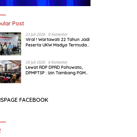
ular Post
23 Juli 2026
0 Komentar
Viral ! Wartawati 22 Tahun Jadi
Peserta UKW Madya Termuda
dan Lolos Kompeten, Buktikan
Usia Bukan Penghalang
28 Juli 2026
0 Komentar
Lewat RDP DPRD Pohuwato,
DPMPTSP : Izin Tambang PGM
Sah Hingga 2032
NSPAGE FACEBOOK
2