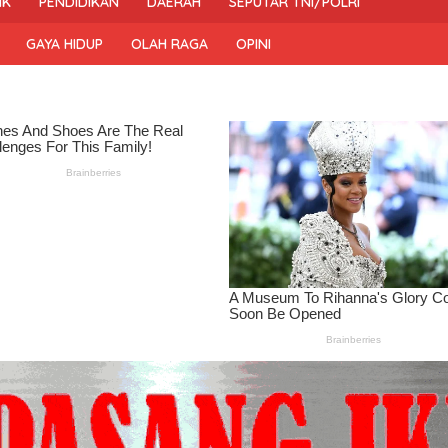
IK
PENDIDIKAN
DAERAH
SEPUTAR TNI/POLRI
GAYA HIDUP
OLAH RAGA
OPINI