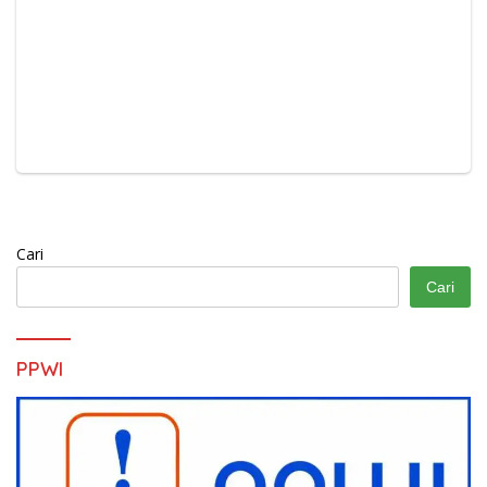
Cari
Cari
PPWI