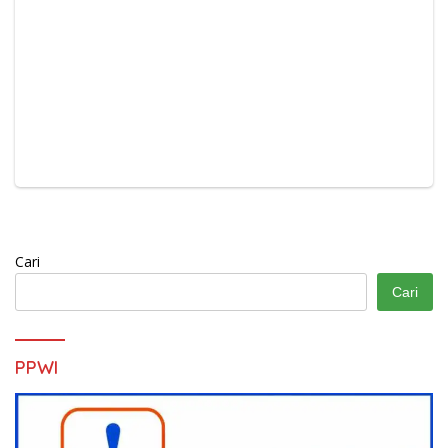
Cari
Cari
PPWI