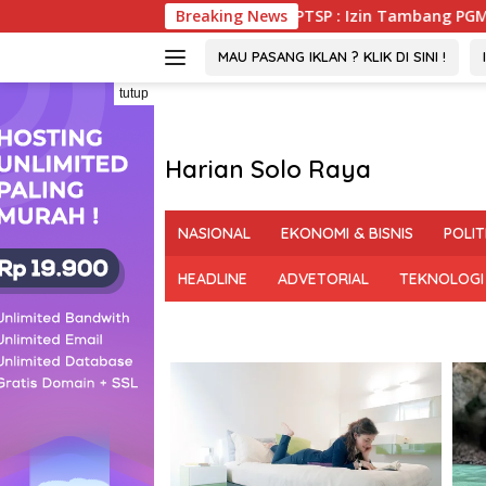
Langsung
ohuwato, DPMPTSP : Izin Tambang PGM Sah Hingga 2032
Breaking News
ke
konten
MAU PASANG IKLAN ? KLIK DI SINI !
tutup
Harian Solo Raya
Berani,
Tegas
NASIONAL
EKONOMI & BISNIS
POLIT
dan
Bermartabat
HEADLINE
ADVETORIAL
TEKNOLOGI