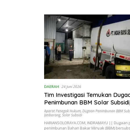
DAERAH
24 Juni 2026
Tim Investigasi Temukan Duga
Penimbunan BBM Solar Subsidi
Penindakan Dipertanyakan
Aparat Penegak Hukum
,
Dugaan Penimbunan BBM Subs
Jatibarang
,
Solar Subsidi
HARIANSOLORAYA.COM, INDRAMAYU || Dugaan p
penimbunan Bahan Bakar Minyak (BBM) bersubsid