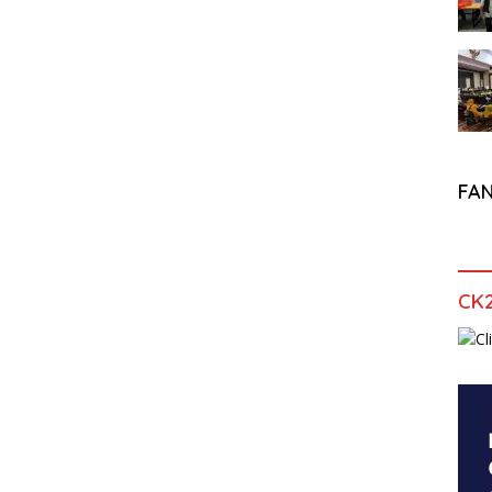
FA
CK