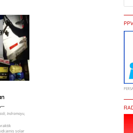
PP
PERS
an
,
RA
idi
,
Indramayu
,
raktik
i jenis solar