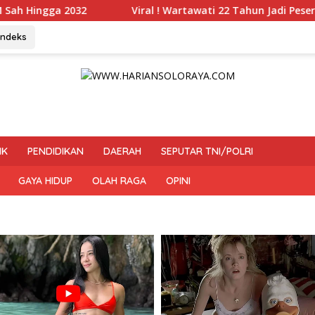
Viral ! Wartawati 22 Tahun Jadi Peserta UKW Madya Termud
Indeks
IK
PENDIDIKAN
DAERAH
SEPUTAR TNI/POLRI
GAYA HIDUP
OLAH RAGA
OPINI