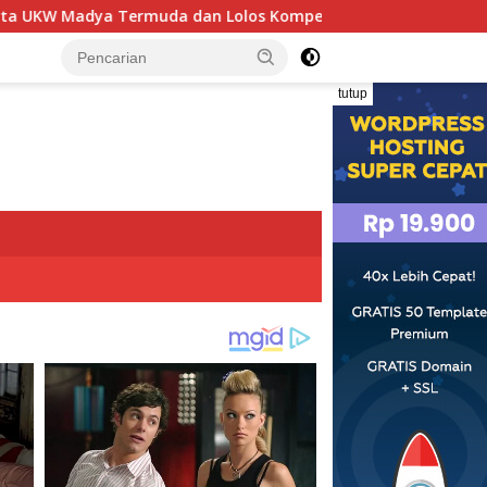
a dan Lolos Kompeten, Buktikan Usia Bukan Penghalang
tutup