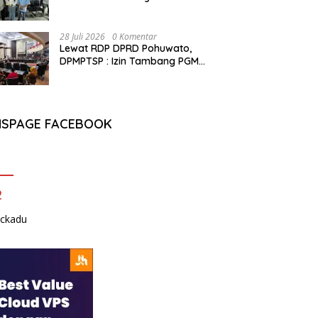
dan Lolos Kompeten, Buktikan
Usia Bukan Penghalang
28 Juli 2026
0 Komentar
Lewat RDP DPRD Pohuwato,
DPMPTSP : Izin Tambang PGM
Sah Hingga 2032
NSPAGE FACEBOOK
2