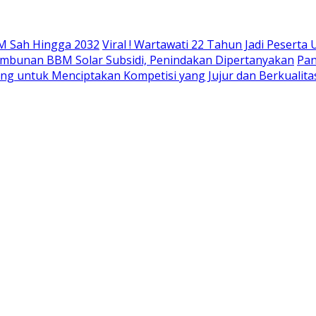
M Sah Hingga 2032
Viral ! Wartawati 22 Tahun Jadi Peser
mbunan BBM Solar Subsidi, Penindakan Dipertanyakan
Pan
ing untuk Menciptakan Kompetisi yang Jujur dan Berkualita