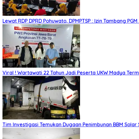
Lewat RDP DPRD Pohuwato, DPMPTSP : Izin Tambang PGM
Viral ! Wartawati 22 Tahun Jadi Peserta UKW Madya Ter
Tim Investigasi Temukan Dugaan Penimbunan BBM Solar 