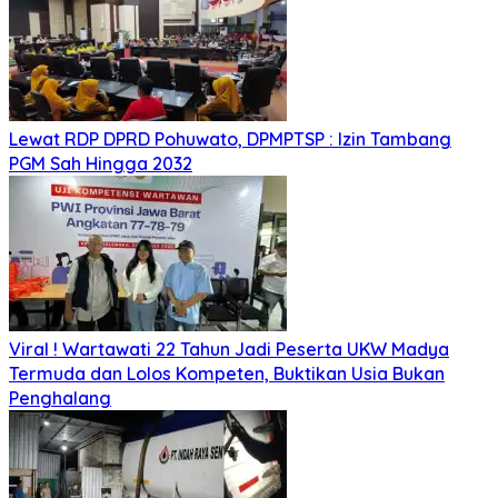
Lewat RDP DPRD Pohuwato, DPMPTSP : Izin Tambang
PGM Sah Hingga 2032
Viral ! Wartawati 22 Tahun Jadi Peserta UKW Madya
Termuda dan Lolos Kompeten, Buktikan Usia Bukan
Penghalang