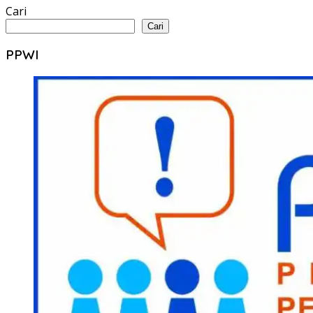
Cari
Cari
PPWI