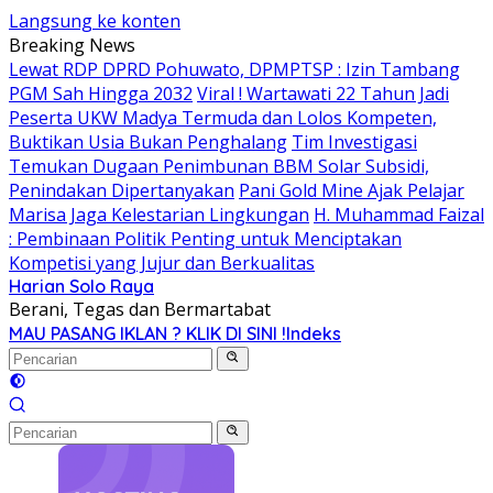
Langsung ke konten
Breaking News
Lewat RDP DPRD Pohuwato, DPMPTSP : Izin Tambang
PGM Sah Hingga 2032
Viral ! Wartawati 22 Tahun Jadi
Peserta UKW Madya Termuda dan Lolos Kompeten,
Buktikan Usia Bukan Penghalang
Tim Investigasi
Temukan Dugaan Penimbunan BBM Solar Subsidi,
Penindakan Dipertanyakan
Pani Gold Mine Ajak Pelajar
Marisa Jaga Kelestarian Lingkungan
H. Muhammad Faizal
: Pembinaan Politik Penting untuk Menciptakan
Kompetisi yang Jujur dan Berkualitas
Harian Solo Raya
Berani, Tegas dan Bermartabat
MAU PASANG IKLAN ? KLIK DI SINI !
Indeks