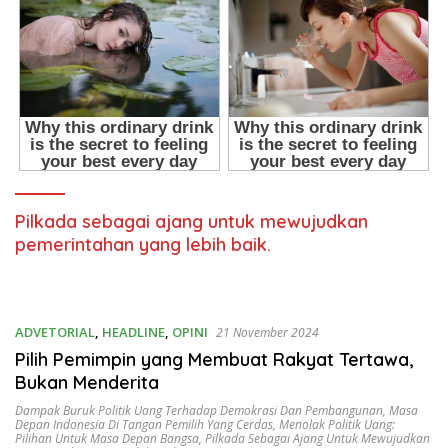
Pilkada sebagai ajang untuk mewujudkan
pemerintahan yang lebih baik.
ADVETORIAL
,
HEADLINE
,
OPINI
21 November 2024
Pilih Pemimpin yang Membuat Rakyat Tertawa,
Bukan Menderita
Dampak Buruk Politik Uang Terhadap Demokrasi Dan Pembangunan
,
Masa
Depan Indonesia Di Tangan Pemilih Yang Cerdas
,
Menolak Politik Uang:
Pilihan Untuk Masa Depan Bangsa
,
Pilkada Sebagai Ajang Untuk Mewujudkan