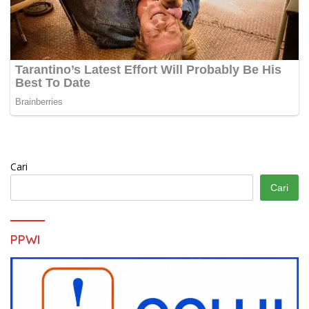
Cari
Cari
PPWI