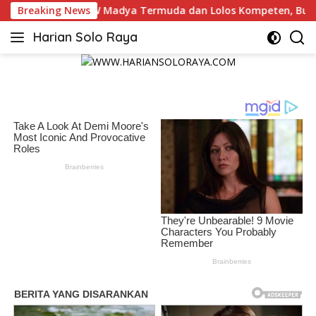
Langsung
a dan Lolos Kompeten, Buktikan Usia Bukan Penghalang
Breaking News
ke
Harian Solo Raya
konten
Berani,
Tegas
dan
Bermartabat