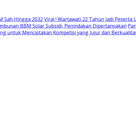
M Sah Hingga 2032
Viral ! Wartawati 22 Tahun Jadi Peser
mbunan BBM Solar Subsidi, Penindakan Dipertanyakan
Pan
ing untuk Menciptakan Kompetisi yang Jujur dan Berkualita