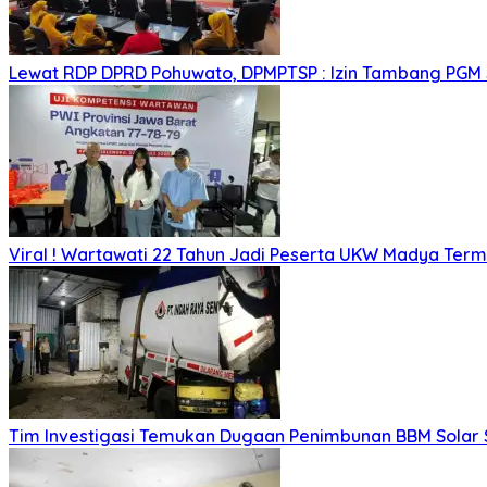
Lewat RDP DPRD Pohuwato, DPMPTSP : Izin Tambang PGM
Viral ! Wartawati 22 Tahun Jadi Peserta UKW Madya Ter
Tim Investigasi Temukan Dugaan Penimbunan BBM Solar 