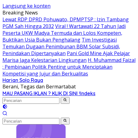
Langsung ke konten
Breaking News
Lewat RDP DPRD Pohuwato, DPMPTSP : Izin Tambang
PGM Sah Hingga 2032
Viral ! Wartawati 22 Tahun Jadi
Peserta UKW Madya Termuda dan Lolos Kompeten,
Buktikan Usia Bukan Penghalang
Tim Investigasi
Temukan Dugaan Penimbunan BBM Solar Subsidi,
Penindakan Dipertanyakan
Pani Gold Mine Ajak Pelajar
Marisa Jaga Kelestarian Lingkungan
H. Muhammad Faizal
: Pembinaan Politik Penting untuk Menciptakan
Kompetisi yang Jujur dan Berkualitas
Harian Solo Raya
Berani, Tegas dan Bermartabat
MAU PASANG IKLAN ? KLIK DI SINI !
Indeks