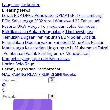
Langsung ke konten
Breaking News
Lewat RDP DPRD Pohuwato, DPMPTSP : Izin Tambang
PGM Sah Hingga 2032
Viral ! Wartawati 22 Tahun Jadi
Peserta UKW Madya Termuda dan Lolos Kompeten,
Buktikan Usia Bukan Penghalang
Tim Investigasi
Temukan Dugaan Penimbunan BBM Solar Subsidi,
Penindakan Dipertanyakan
Pani Gold Mine Ajak Pelajar
Marisa Jaga Kelestarian Lingkungan
H. Muhammad Faizal
: Pembinaan Politik Penting untuk Menciptakan
Kompetisi yang Jujur dan Berkualitas
Harian Solo Raya
Berani, Tegas dan Bermartabat
MAU PASANG IKLAN ? KLIK DI SINI !
Indeks