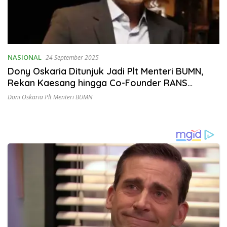
NASIONAL
24 September 2025
Dony Oskaria Ditunjuk Jadi Plt Menteri BUMN,
Rekan Kaesang hingga Co-Founder RANS
Entertainment
Doni Oskaria Plt Menteri BUMN