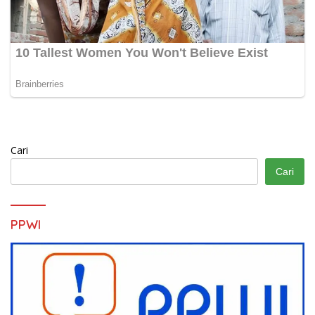
Cari
Cari
PPWI