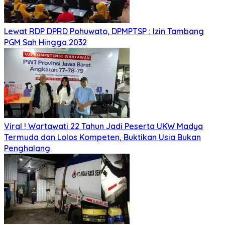
Lewat RDP DPRD Pohuwato, DPMPTSP : Izin Tambang
PGM Sah Hingga 2032
Viral ! Wartawati 22 Tahun Jadi Peserta UKW Madya
Termuda dan Lolos Kompeten, Buktikan Usia Bukan
Penghalang