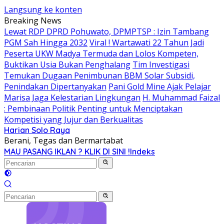
Langsung ke konten
Breaking News
Lewat RDP DPRD Pohuwato, DPMPTSP : Izin Tambang
PGM Sah Hingga 2032
Viral ! Wartawati 22 Tahun Jadi
Peserta UKW Madya Termuda dan Lolos Kompeten,
Buktikan Usia Bukan Penghalang
Tim Investigasi
Temukan Dugaan Penimbunan BBM Solar Subsidi,
Penindakan Dipertanyakan
Pani Gold Mine Ajak Pelajar
Marisa Jaga Kelestarian Lingkungan
H. Muhammad Faizal
: Pembinaan Politik Penting untuk Menciptakan
Kompetisi yang Jujur dan Berkualitas
Harian Solo Raya
Berani, Tegas dan Bermartabat
MAU PASANG IKLAN ? KLIK DI SINI !
Indeks