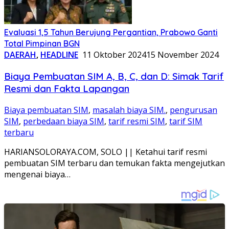
Evaluasi 1,5 Tahun Berujung Pergantian, Prabowo Ganti
Total Pimpinan BGN
DAERAH
,
HEADLINE
11 Oktober 2024
15 November 2024
Biaya Pembuatan SIM A, B, C, dan D: Simak Tarif
Resmi dan Fakta Lapangan
Biaya pembuatan SIM
,
masalah biaya SIM.
,
pengurusan
SIM
,
perbedaan biaya SIM
,
tarif resmi SIM
,
tarif SIM
terbaru
HARIANSOLORAYA.COM, SOLO || Ketahui tarif resmi
pembuatan SIM terbaru dan temukan fakta mengejutkan
mengenai biaya…