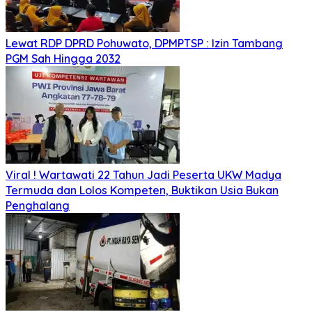
Lewat RDP DPRD Pohuwato, DPMPTSP : Izin Tambang
PGM Sah Hingga 2032
Viral ! Wartawati 22 Tahun Jadi Peserta UKW Madya
Termuda dan Lolos Kompeten, Buktikan Usia Bukan
Penghalang