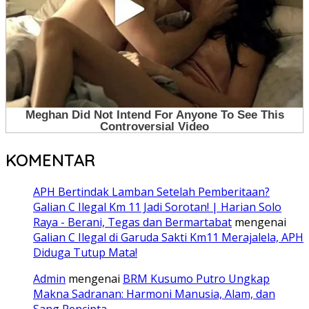
KOMENTAR
APH Bertindak Lamban Setelah Pemberitaan?
Galian C Ilegal Km 11 Jadi Sorotan! | Harian Solo
Raya - Berani, Tegas dan Bermartabat
mengenai
Galian C Ilegal di Garuda Sakti Km11 Merajalela, APH
Diduga Tutup Mata!
Admin
mengenai
BRM Kusumo Putro Ungkap
Makna Sadranan: Harmoni Manusia, Alam, dan