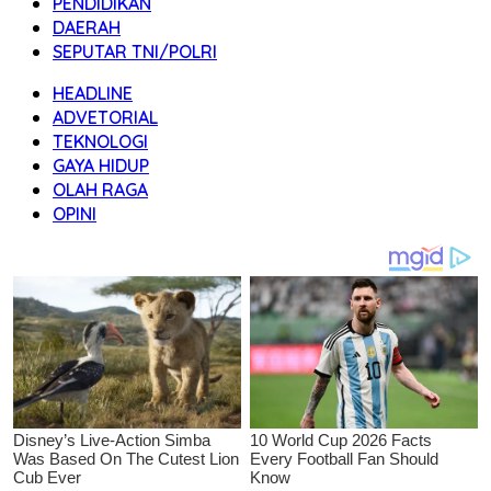
PENDIDIKAN
DAERAH
SEPUTAR TNI/POLRI
HEADLINE
ADVETORIAL
TEKNOLOGI
GAYA HIDUP
OLAH RAGA
OPINI