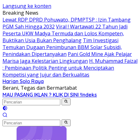
Langsung ke konten
Breaking News
Lewat RDP DPRD Pohuwato, DPMPTSP : Izin Tambang
PGM Sah Hingga 2032
Viral ! Wartawati 22 Tahun Jadi
Peserta UKW Madya Termuda dan Lolos Kompeten,
Buktikan Usia Bukan Penghalang
Tim Investigasi
Temukan Dugaan Penimbunan BBM Solar Subsidi,
Penindakan Dipertanyakan
Pani Gold Mine Ajak Pelajar
Marisa Jaga Kelestarian Lingkungan
H. Muhammad Faizal
: Pembinaan Politik Penting untuk Menciptakan
Kompetisi yang Jujur dan Berkualitas
Harian Solo Raya
Berani, Tegas dan Bermartabat
MAU PASANG IKLAN ? KLIK DI SINI !
Indeks