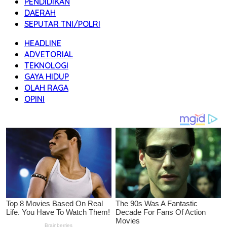
PENDIDIKAN
DAERAH
SEPUTAR TNI/POLRI
HEADLINE
ADVETORIAL
TEKNOLOGI
GAYA HIDUP
OLAH RAGA
OPINI