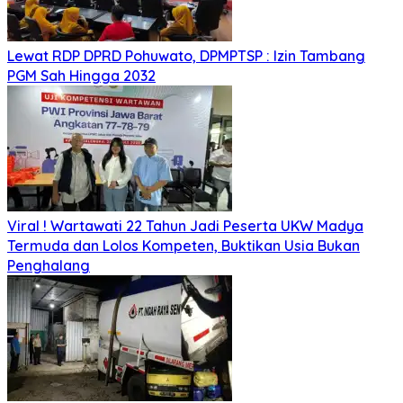
Lewat RDP DPRD Pohuwato, DPMPTSP : Izin Tambang
PGM Sah Hingga 2032
Viral ! Wartawati 22 Tahun Jadi Peserta UKW Madya
Termuda dan Lolos Kompeten, Buktikan Usia Bukan
Penghalang