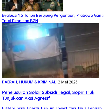
Evaluasi 1,5 Tahun Berujung Pergantian, Prabowo Ganti
Total Pimpinan BGN
DAERAH
,
HUKUM & KRIMINAL
2 Mei 2026
Penelusuran Solar Subsidi Ilegal, Sopir Truk
Tunjukkan Aksi Agresif
BBM Subsidi
,
Energi
,
Hukum
,
Investigasi
,
Jawa Tengah
,