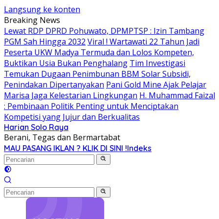
Langsung ke konten
Breaking News
Lewat RDP DPRD Pohuwato, DPMPTSP : Izin Tambang
PGM Sah Hingga 2032
Viral ! Wartawati 22 Tahun Jadi
Peserta UKW Madya Termuda dan Lolos Kompeten,
Buktikan Usia Bukan Penghalang
Tim Investigasi
Temukan Dugaan Penimbunan BBM Solar Subsidi,
Penindakan Dipertanyakan
Pani Gold Mine Ajak Pelajar
Marisa Jaga Kelestarian Lingkungan
H. Muhammad Faizal
: Pembinaan Politik Penting untuk Menciptakan
Kompetisi yang Jujur dan Berkualitas
Harian Solo Raya
Berani, Tegas dan Bermartabat
MAU PASANG IKLAN ? KLIK DI SINI !
Indeks