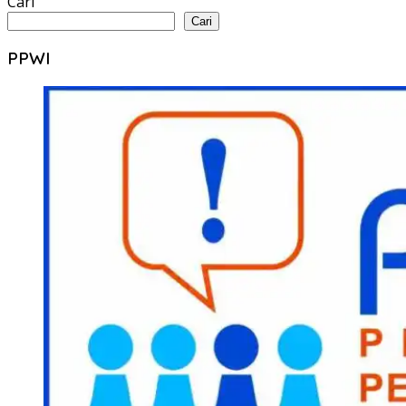
Cari
Cari
PPWI