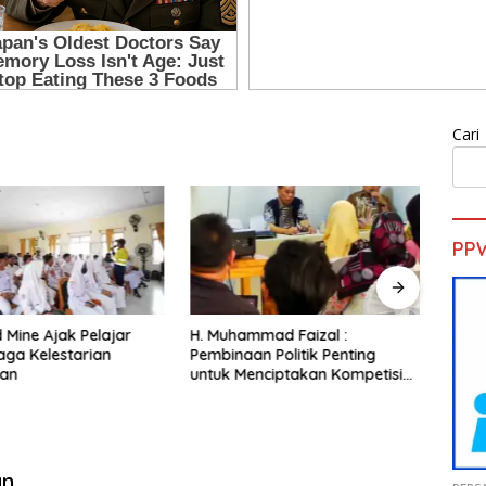
Cari
PP
d Mine Ajak Pelajar
H. Muhammad Faizal :
Sekd
aga Kelestarian
Pembinaan Politik Penting
Pelat
gan
untuk Menciptakan Kompetisi
Gold 
yang Jujur dan Berkualitas
an