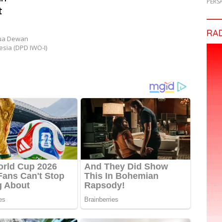
PERS
t
RA
ua Dewan
sia (DPD IWO-I)