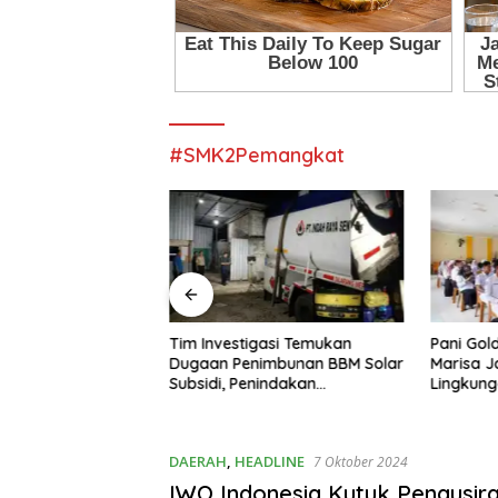
#SMK2Pemangkat
awati 22 Tahun Jadi
Tim Investigasi Temukan
Pani Gol
W Madya Termuda
Dugaan Penimbunan BBM Solar
Marisa J
ompeten, Buktikan
Subsidi, Penindakan
Lingkun
Penghalang
Dipertanyakan
DAERAH
,
HEADLINE
7 Oktober 2024
IWO Indonesia Kutuk Pengusir