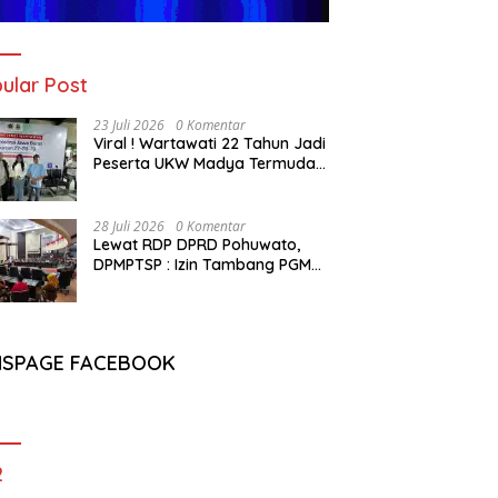
ular Post
23 Juli 2026
0 Komentar
Viral ! Wartawati 22 Tahun Jadi
Peserta UKW Madya Termuda
dan Lolos Kompeten, Buktikan
Usia Bukan Penghalang
28 Juli 2026
0 Komentar
Lewat RDP DPRD Pohuwato,
DPMPTSP : Izin Tambang PGM
Sah Hingga 2032
NSPAGE FACEBOOK
2