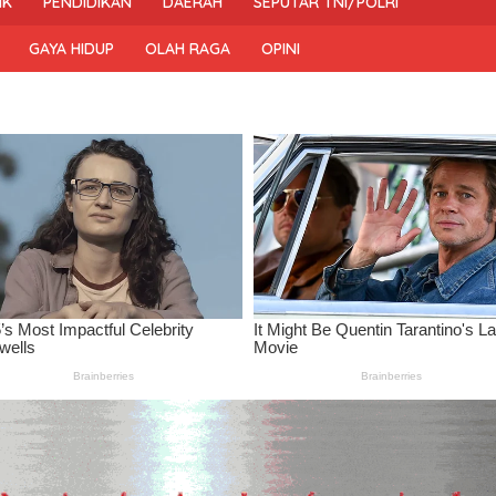
IK
PENDIDIKAN
DAERAH
SEPUTAR TNI/POLRI
GAYA HIDUP
OLAH RAGA
OPINI