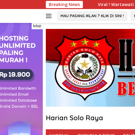
Langsung
ga 2032
Viral ! Wartawati 22 Tahun Jadi Peserta UKW
Breaking News
ke
konten
MAU PASANG IKLAN ? KLIK DI SINI !
tutup
Harian Solo Raya
Berani,
Tegas