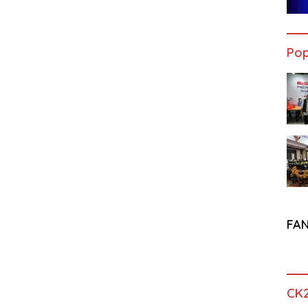
Pop
FA
CK