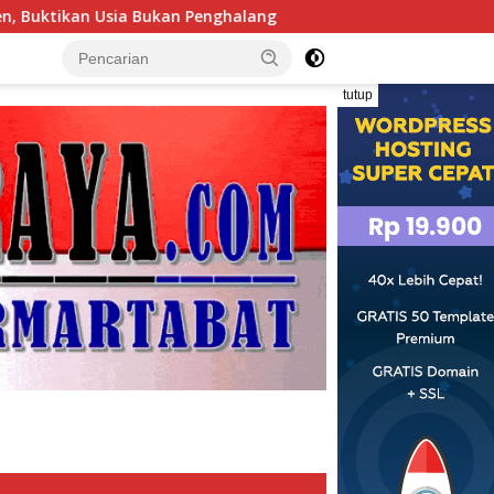
halang
Tim Investigasi Temukan Dugaan Penimbunan B
tutup