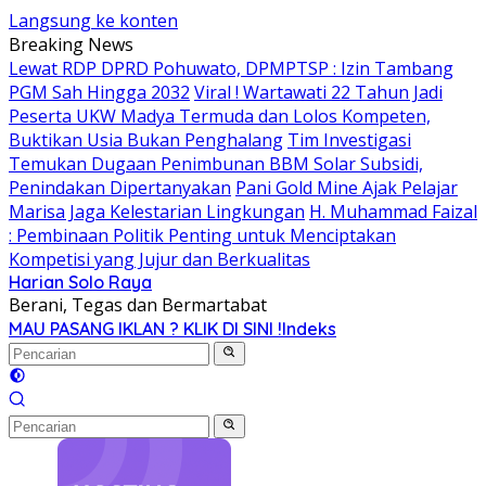
Langsung ke konten
Breaking News
Lewat RDP DPRD Pohuwato, DPMPTSP : Izin Tambang
PGM Sah Hingga 2032
Viral ! Wartawati 22 Tahun Jadi
Peserta UKW Madya Termuda dan Lolos Kompeten,
Buktikan Usia Bukan Penghalang
Tim Investigasi
Temukan Dugaan Penimbunan BBM Solar Subsidi,
Penindakan Dipertanyakan
Pani Gold Mine Ajak Pelajar
Marisa Jaga Kelestarian Lingkungan
H. Muhammad Faizal
: Pembinaan Politik Penting untuk Menciptakan
Kompetisi yang Jujur dan Berkualitas
Harian Solo Raya
Berani, Tegas dan Bermartabat
MAU PASANG IKLAN ? KLIK DI SINI !
Indeks