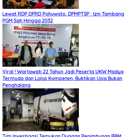
Lewat RDP DPRD Pohuwato, DPMPTSP : Izin Tambang
PGM Sah Hingga 2032
Viral ! Wartawati 22 Tahun Jadi Peserta UKW Madya
Termuda dan Lolos Kompeten, Buktikan Usia Bukan
Penghalang
Tim Investigasi Temukan Dugaan Penimbunan BBM