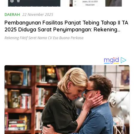
DAERAH
22 November 2025
Pembangunan Fasilitas Panjat Tebing Tahap II TA
2025 Diduga Sarat Penyimpangan: Rekening
Fiktif dan Ketiadaan e-Faktur Seret Nama CV
Rekening Fiktif Seret Nama CV Esa Buana Perkasa
Esa Buana Perkasa