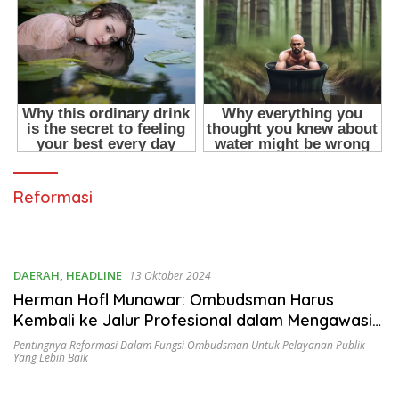
Reformasi
DAERAH
,
HEADLINE
13 Oktober 2024
Herman Hofl Munawar: Ombudsman Harus
Kembali ke Jalur Profesional dalam Mengawasi
Pelayanan Publik
Pentingnya Reformasi Dalam Fungsi Ombudsman Untuk Pelayanan Publik
Yang Lebih Baik