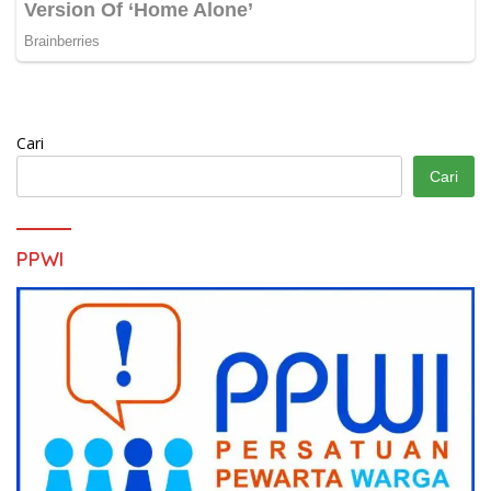
Cari
Cari
PPWI