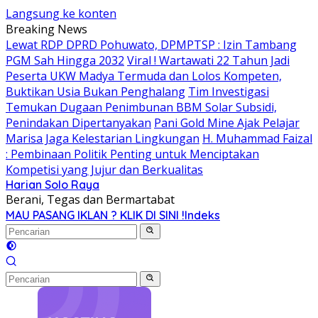
Langsung ke konten
Breaking News
Lewat RDP DPRD Pohuwato, DPMPTSP : Izin Tambang
PGM Sah Hingga 2032
Viral ! Wartawati 22 Tahun Jadi
Peserta UKW Madya Termuda dan Lolos Kompeten,
Buktikan Usia Bukan Penghalang
Tim Investigasi
Temukan Dugaan Penimbunan BBM Solar Subsidi,
Penindakan Dipertanyakan
Pani Gold Mine Ajak Pelajar
Marisa Jaga Kelestarian Lingkungan
H. Muhammad Faizal
: Pembinaan Politik Penting untuk Menciptakan
Kompetisi yang Jujur dan Berkualitas
Harian Solo Raya
Berani, Tegas dan Bermartabat
MAU PASANG IKLAN ? KLIK DI SINI !
Indeks